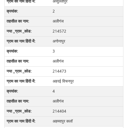
अव्दुल्लापुर
2
अलीगंज
214572
अगोनापुर
3
अलीगंज
214473
अहरई विचनपुर
4
अलीगंज
214404
अहमदपुर कलॉ