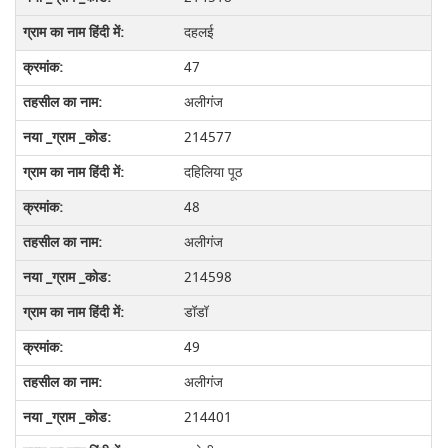
दहलई
47
अलीगंज
214577
दहिलिया पूठ
48
अलीगंज
214598
डॉडॉ
49
अलीगंज
214401