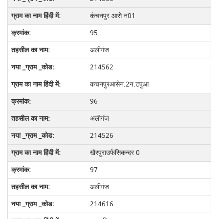
कंचनपुर आसे न01
95
अलीगंज
214562
कचनपुरआसेन.2न.टपुआ
96
अलीगंज
214526
खैरपुराउर्फसिकन्दर 0
97
अलीगंज
214616