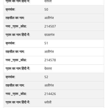
दतोली
50
अलीगंज
214507
दाउदगंज
51
अलीगंज
214578
देवतरा
52
अलीगंज
214426
धरोली