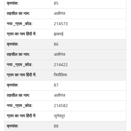
85
अलीगंज
214573
झकरई
86
अलीगंज
214422
जिरौलिया
87
अलीगंज
214582
जुनेदपुर
88