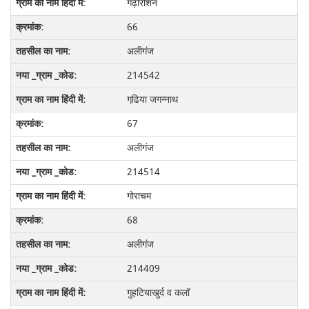
गढ़ीरोशन
66
अलीगंज
214542
गढि़या जगन्नाथ
67
अलीगंज
214514
गोराचम
68
अलीगंज
214409
गुहटियाखुर्द व कलॉ