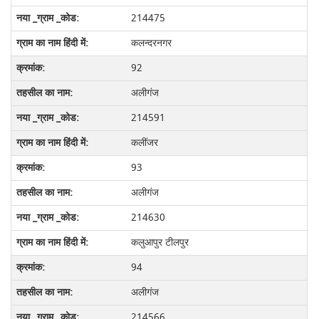
214475
कलन्दरनगर
92
अलीगंज
214591
कलींजर
93
अलीगंज
214630
कलुआपुर टीलपुर
94
अलीगंज
214566