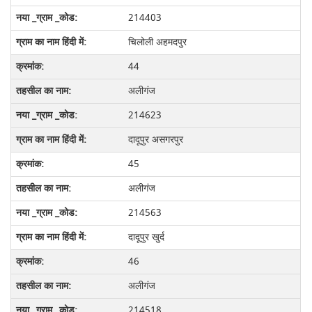
214403
चिलोली अहमदपुर
44
अलीगंज
214623
दादूपुर असगरपुर
45
अलीगंज
214563
दादूपुर खुर्द
46
अलीगंज
214518