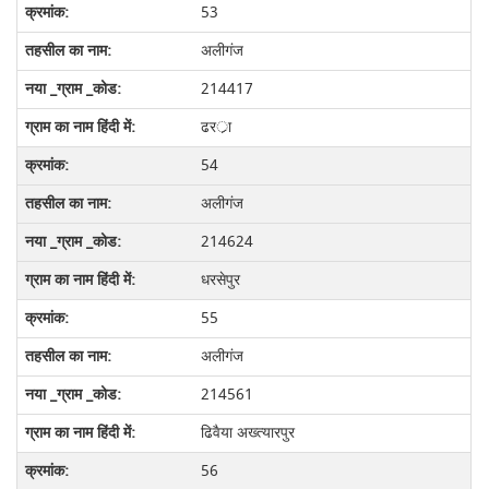
53
अलीगंज
214417
ढरर्ा
54
अलीगंज
214624
धरसेपुर
55
अलीगंज
214561
ढिवैया अख्त्यारपुर
56