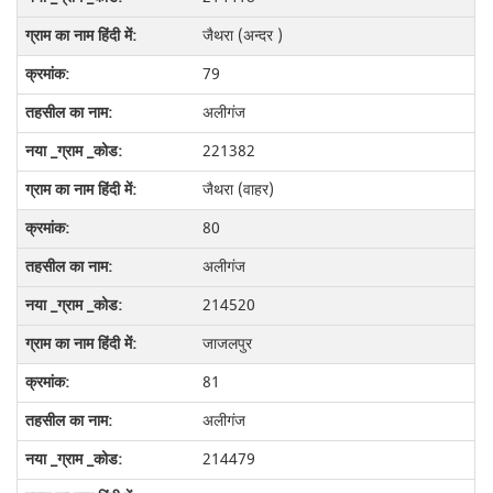
जैथरा (अन्दर )
79
अलीगंज
221382
जैथरा (वाहर)
80
अलीगंज
214520
जाजलपुर
81
अलीगंज
214479