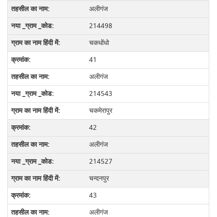
अलीगंज
214498
चकधोंधो
41
अलीगंज
214543
चकमेरापुर
42
अलीगंज
214527
चन्दनपुर
43
अलीगंज