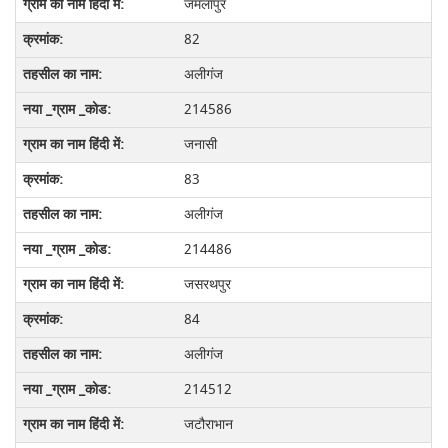
जमलापुर
82
अलीगंज
214586
जनासी
83
अलीगंज
214486
जसरथपुर
84
अलीगंज
214512
जटौराभान