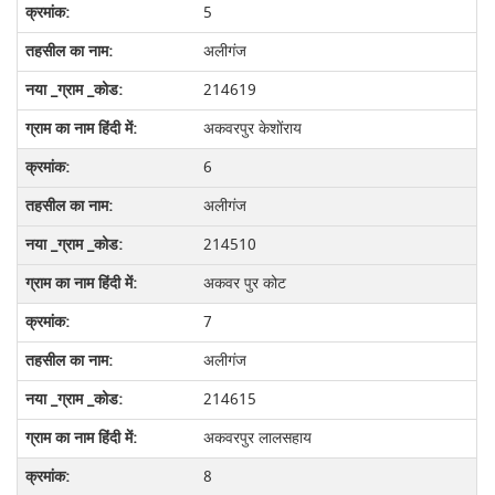
5
अलीगंज
214619
अकवरपुर केशोंराय
6
अलीगंज
214510
अकवर पुर कोट
7
अलीगंज
214615
अकवरपुर लालसहाय
8