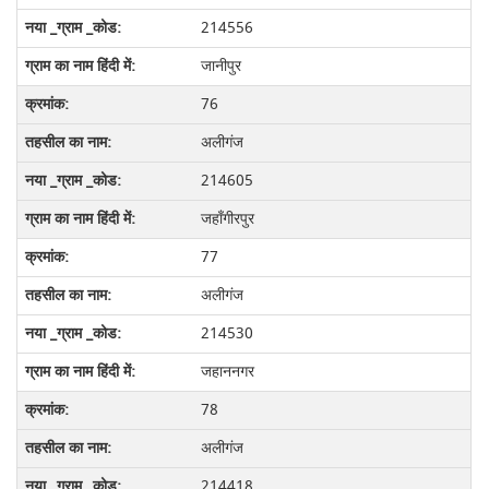
214556
जानीपुर
76
अलीगंज
214605
जहाँगीरपुर
77
अलीगंज
214530
जहाननगर
78
अलीगंज
214418