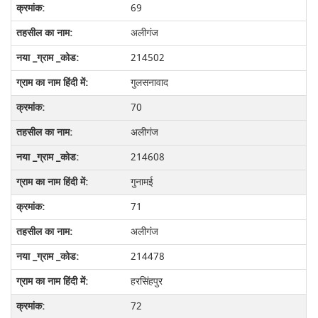
69
अलीगंज
214502
गुलसनावाद
70
अलीगंज
214608
गुनामई
71
अलीगंज
214478
हरसिंहपुर
72