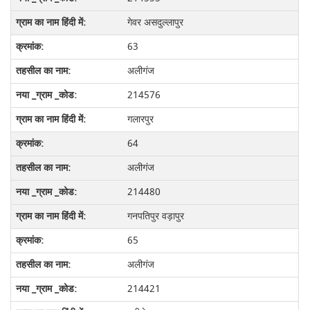
गेवर असदुल्लापुर
63
अलीगंज
214576
गलारपुर
64
अलीगंज
214480
गनपतिपुर वड़ापुर
65
अलीगंज
214421