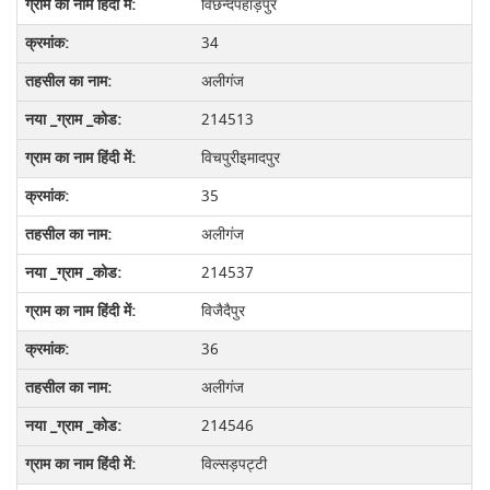
विछन्दपहाड़पुर
34
अलीगंज
214513
विचपुरीइमादपुर
35
अलीगंज
214537
विजैदैपुर
36
अलीगंज
214546
विल्सड़पट्टी