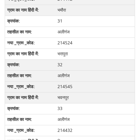
भमौरा
31
अलीगंज
214524
भरापुरा
32
अलीगंज
214545
भवनपुर
33
अलीगंज
214432