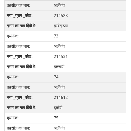
अलीगंज
214528
हरवेगढि़या
73
अलीगंज
214531
हतसारी
74
अलीगंज
214612
इकौरी
75
अलीगंज