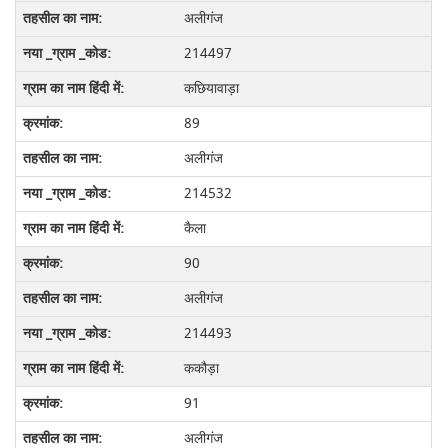
अलीगंज
214497
कछियावाड़ा
89
अलीगंज
214532
कैला
90
अलीगंज
214493
ककौड़ा
91
अलीगंज