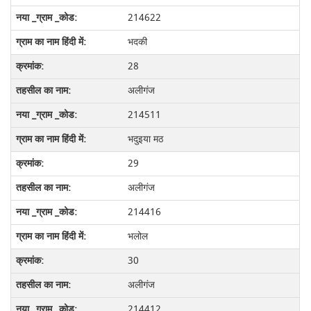
214622
भदकी
28
अलीगंज
214511
भदुइया मठ
29
अलीगंज
214416
भलोल
30
अलीगंज
214412