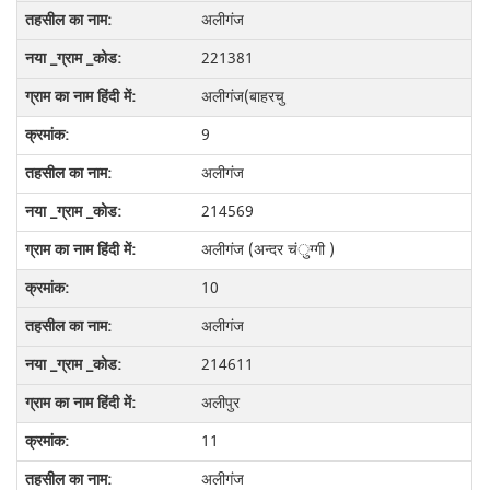
अलीगंज
221381
अलीगंज(बाहरचु
9
अलीगंज
214569
अलीगंज (अन्दर चंुग्गी )
10
अलीगंज
214611
अलीपुर
11
अलीगंज