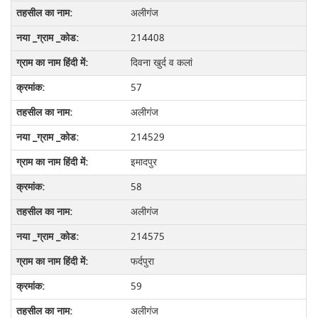
अलीगंज
214408
दिवना खुर्द व कलां
57
अलीगंज
214529
इमादपुर
58
अलीगंज
214575
फर्दपुरा
59
अलीगंज