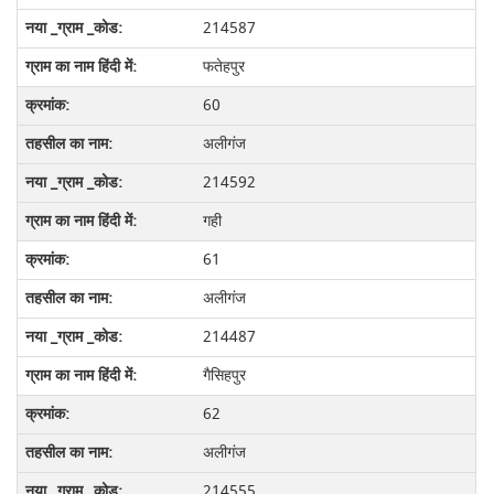
214587
फतेहपुर
60
अलीगंज
214592
गही
61
अलीगंज
214487
गैसिहपुर
62
अलीगंज
214555